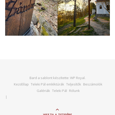
Bard a sablont készítette:
WP Royal
.
Kezdőlap
Teleki Pál emléktúrák
Teljesítők
Beszámolók
Galériák
Teleki Pál
Rólunk
VISSZA A TETEJÉRE