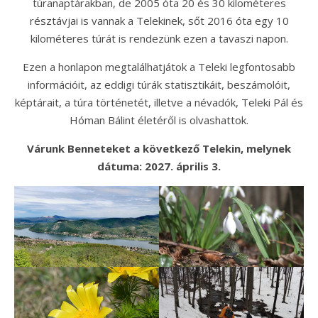
túranaptárakban, de 2005 óta 20 és 30 kilométeres
résztávjai is vannak a Telekinek, sőt 2016 óta egy 10
kilométeres túrát is rendezünk ezen a tavaszi napon.
Ezen a honlapon megtalálhatjátok a Teleki legfontosabb
információit, az eddigi túrák statisztikáit, beszámolóit,
képtárait, a túra történetét, illetve a névadók, Teleki Pál és
Hóman Bálint életéről is olvashattok.
Várunk Benneteket a következő Telekin, melynek
dátuma: 2027. április 3.