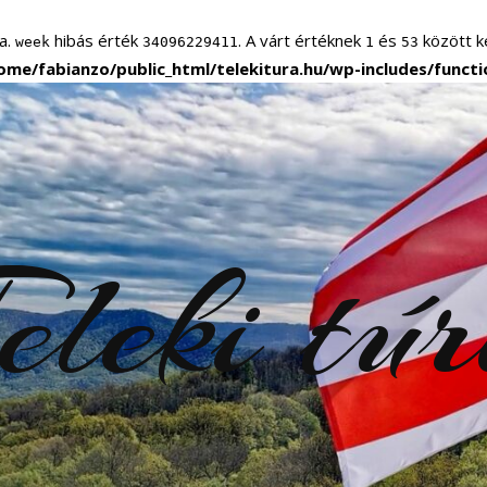
a.
hibás érték
. A várt értéknek
és
között ke
week
34096229411
1
53
ome/fabianzo/public_html/telekitura.hu/wp-includes/funct
eleki tú