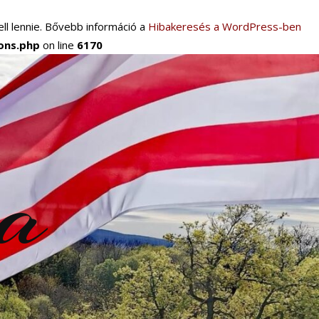
ll lennie. Bővebb információ a
Hibakeresés a WordPress-ben
ions.php
on line
6170
ra