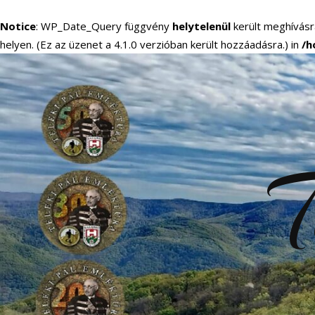
Notice
: WP_Date_Query függvény
helytelenül
került meghívásr
helyen. (Ez az üzenet a 4.1.0 verzióban került hozzáadásra.) in
/h
T