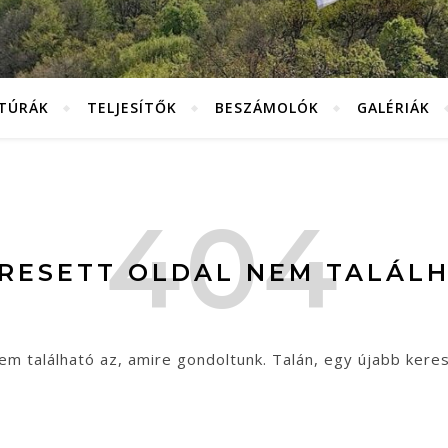
KTÚRÁK
TELJESÍTŐK
BESZÁMOLÓK
GALÉRIÁK
ERESETT OLDAL NEM TALÁLH
em található az, amire gondoltunk. Talán, egy újabb kere