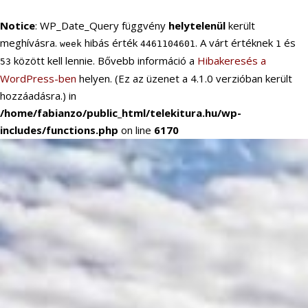
Notice
: WP_Date_Query függvény
helytelenül
került
meghívásra.
hibás érték
. A várt értéknek
és
week
4461104601
1
között kell lennie. Bővebb információ a
Hibakeresés a
53
WordPress-ben
helyen. (Ez az üzenet a 4.1.0 verzióban került
hozzáadásra.) in
/home/fabianzo/public_html/telekitura.hu/wp-
includes/functions.php
on line
6170