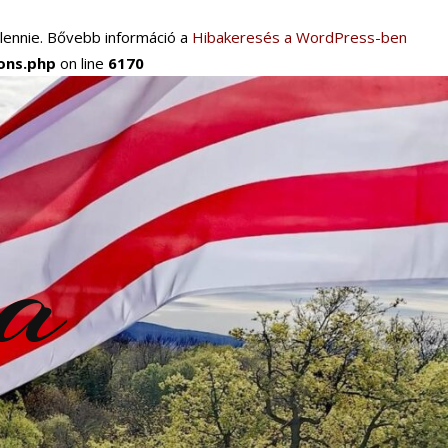
 lennie. Bővebb információ a
Hibakeresés a WordPress-ben
ions.php
on line
6170
ra