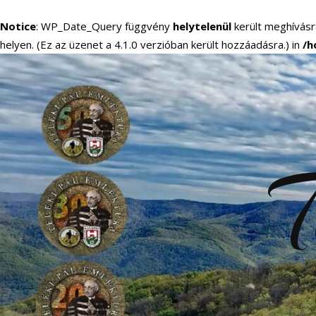
Notice
: WP_Date_Query függvény
helytelenül
került meghívásr
helyen. (Ez az üzenet a 4.1.0 verzióban került hozzáadásra.) in
/h
T