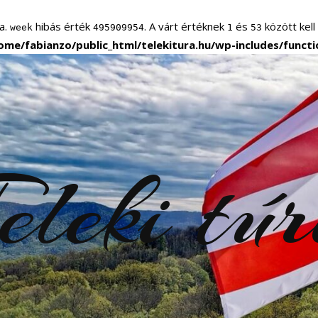
a.
hibás érték
. A várt értéknek
és
között kell
week
495909954
1
53
ome/fabianzo/public_html/telekitura.hu/wp-includes/funct
eleki tú