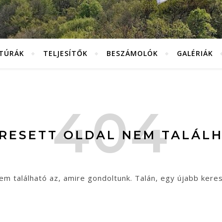
KTÚRÁK
TELJESÍTŐK
BESZÁMOLÓK
GALÉRIÁK
ERESETT OLDAL NEM TALÁLH
em található az, amire gondoltunk. Talán, egy újabb kere