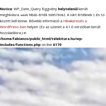
Notice
: WP_Date_Query függvény
helytelenül
került
meghívásra.
hibás érték
. A várt értéknek
és
week
509579362
1
53
között kell lennie. Bővebb információ a
Hibakeresés a
WordPress-ben
helyen. (Ez az üzenet a 4.1.0 verzióban került
hozzáadásra.) in
/home/fabianzo/public_html/telekitura.hu/wp-
includes/functions.php
on line
6170