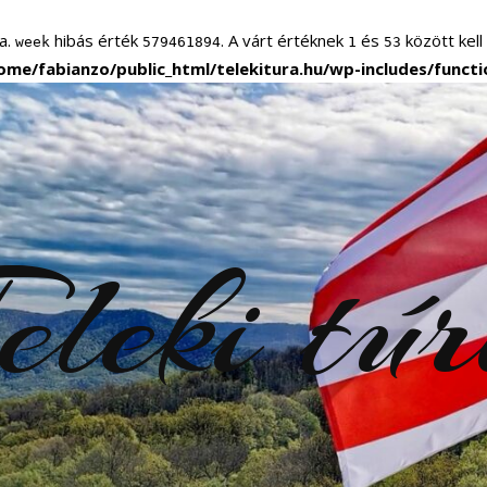
a.
hibás érték
. A várt értéknek
és
között kell
week
579461894
1
53
ome/fabianzo/public_html/telekitura.hu/wp-includes/funct
eleki tú