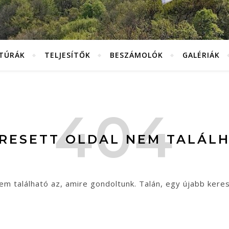
KTÚRÁK
TELJESÍTŐK
BESZÁMOLÓK
GALÉRIÁK
ERESETT OLDAL NEM TALÁLH
em található az, amire gondoltunk. Talán, egy újabb kere