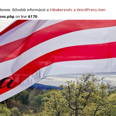
 lennie. Bővebb információ a
Hibakeresés a WordPress-ben
ions.php
on line
6170
ra