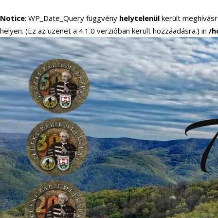
Notice
: WP_Date_Query függvény
helytelenül
került meghívásr
helyen. (Ez az üzenet a 4.1.0 verzióban került hozzáadásra.) in
/h
T