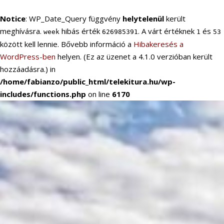
Notice
: WP_Date_Query függvény
helytelenül
került
meghívásra.
hibás érték
. A várt értéknek
és
week
626985391
1
53
között kell lennie. Bővebb információ a
Hibakeresés a
WordPress-ben
helyen. (Ez az üzenet a 4.1.0 verzióban került
hozzáadásra.) in
/home/fabianzo/public_html/telekitura.hu/wp-
includes/functions.php
on line
6170