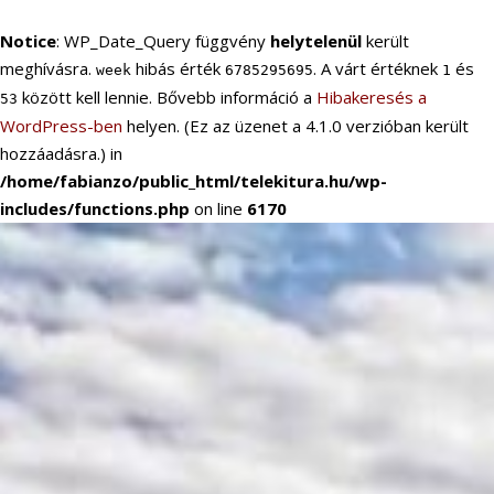
Notice
: WP_Date_Query függvény
helytelenül
került
meghívásra.
hibás érték
. A várt értéknek
és
week
6785295695
1
között kell lennie. Bővebb információ a
Hibakeresés a
53
WordPress-ben
helyen. (Ez az üzenet a 4.1.0 verzióban került
hozzáadásra.) in
/home/fabianzo/public_html/telekitura.hu/wp-
includes/functions.php
on line
6170