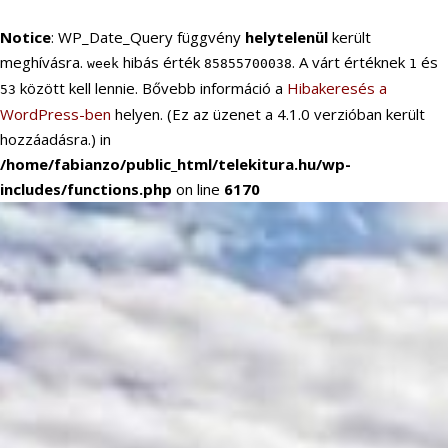
Notice
: WP_Date_Query függvény
helytelenül
került
meghívásra.
hibás érték
. A várt értéknek
és
week
85855700038
1
között kell lennie. Bővebb információ a
Hibakeresés a
53
WordPress-ben
helyen. (Ez az üzenet a 4.1.0 verzióban került
hozzáadásra.) in
/home/fabianzo/public_html/telekitura.hu/wp-
includes/functions.php
on line
6170