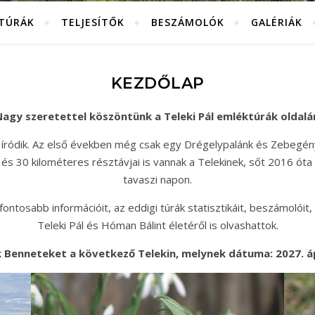
KTÚRÁK
TELJESÍTŐK
BESZÁMOLÓK
GALÉRIÁK
KEZDŐLAP
agy szeretettel köszöntünk a Teleki Pál emléktúrák oldalá
 íródik. Az első években még csak egy Drégelypalánk és Zebegén
és 30 kilométeres résztávjai is vannak a Telekinek, sőt 2016 óta
tavaszi napon.
ntosabb információit, az eddigi túrák statisztikáit, beszámolóit, 
Teleki Pál és Hóman Bálint életéről is olvashattok.
 Benneteket a következő Telekin, melynek dátuma: 2027. ápr