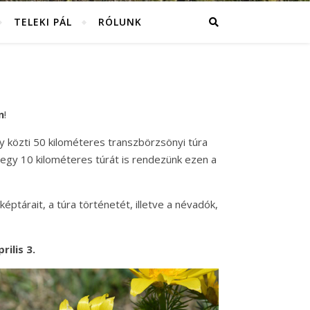
TELEKI PÁL
RÓLUNK
n
!
y közti 50 kilométeres transzbörzsönyi túra
 egy 10 kilométeres túrát is rendezünk ezen a
képtárait, a túra történetét, illetve a névadók,
ilis 3.