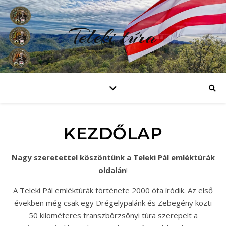
Teleki túra
KEZDŐLAP
Nagy szeretettel köszöntünk a Teleki Pál emléktúrák
oldalán
!
A Teleki Pál emléktúrák története 2000 óta íródik. Az első
években még csak egy Drégelypalánk és Zebegény közti
50 kilométeres transzbörzsönyi túra szerepelt a