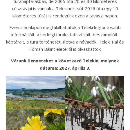
túranaptárakban, de 2005 óta 20 és 30 kilométeres
résztávjai is vannak a Telekinek, sőt 2016 óta egy 10
kilométeres túrát is rendezünk ezen a tavaszi napon.
Ezen a honlapon megtalálhatjátok a Teleki legfontosabb
információit, az eddigi túrák statisztikáit, beszámolóit,
képtárait, a túra történetét, illetve a névadók, Teleki Pál és
Hóman Bálint életéről is olvashattok.
Várunk Benneteket a következő Telekin, melynek
dátuma: 2027. április 3.