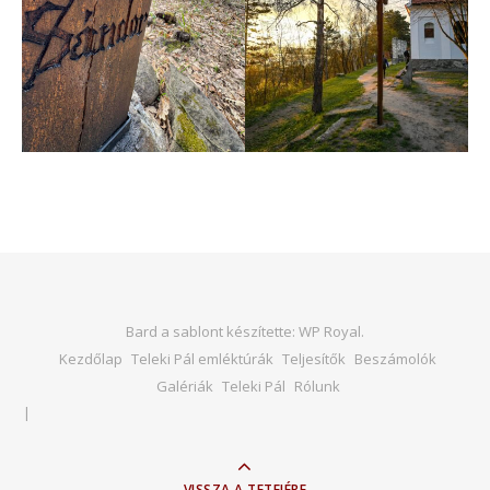
Bard a sablont készítette:
WP Royal
.
Kezdőlap
Teleki Pál emléktúrák
Teljesítők
Beszámolók
Galériák
Teleki Pál
Rólunk
VISSZA A TETEJÉRE