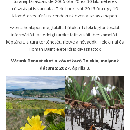
túranaptárakban, de 2005 óta 20 és 30 kilométeres
résztávjai is vannak a Telekinek, sőt 2016 óta egy 10
kilométeres túrát is rendezünk ezen a tavaszi napon.
Ezen a honlapon megtalálhatjátok a Teleki legfontosabb
információit, az eddigi túrák statisztikáit, beszámolóit,
képtárait, a túra történetét, illetve a névadók, Teleki Pál és
Hóman Bálint életéről is olvashattok.
Várunk Benneteket a következő Telekin, melynek
dátuma: 2027. április 3.