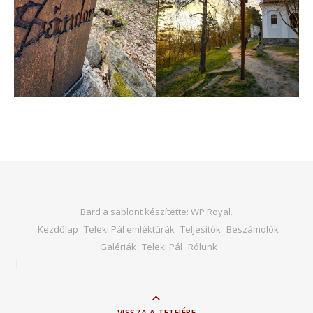
Bard a sablont készítette:
WP Royal
.
Kezdőlap
Teleki Pál emléktúrák
Teljesítők
Beszámolók
Galériák
Teleki Pál
Rólunk
VISSZA A TETEJÉRE