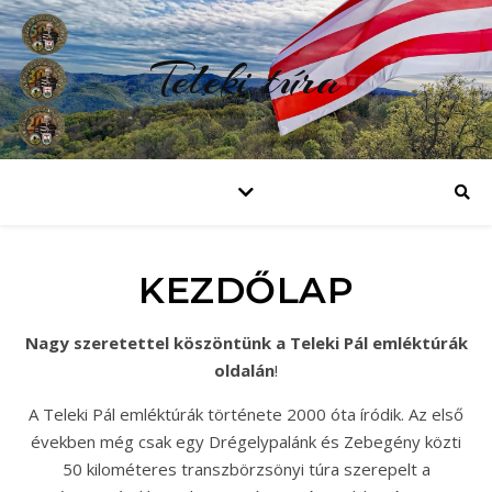
Teleki túra
KEZDŐLAP
Nagy szeretettel köszöntünk a Teleki Pál emléktúrák
oldalán
!
A Teleki Pál emléktúrák története 2000 óta íródik. Az első
években még csak egy Drégelypalánk és Zebegény közti
50 kilométeres transzbörzsönyi túra szerepelt a