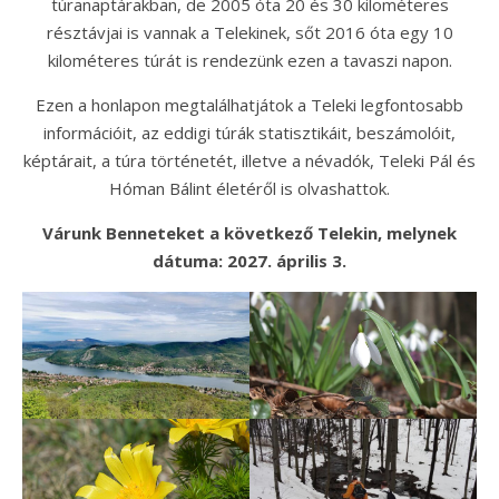
túranaptárakban, de 2005 óta 20 és 30 kilométeres
résztávjai is vannak a Telekinek, sőt 2016 óta egy 10
kilométeres túrát is rendezünk ezen a tavaszi napon.
Ezen a honlapon megtalálhatjátok a Teleki legfontosabb
információit, az eddigi túrák statisztikáit, beszámolóit,
képtárait, a túra történetét, illetve a névadók, Teleki Pál és
Hóman Bálint életéről is olvashattok.
Várunk Benneteket a következő Telekin, melynek
dátuma: 2027. április 3.