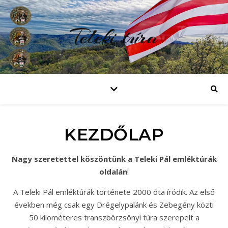
Teleki túra
KEZDŐLAP
Nagy szeretettel köszöntünk a Teleki Pál emléktúrák
oldalán
!
A Teleki Pál emléktúrák története 2000 óta íródik. Az első
években még csak egy Drégelypalánk és Zebegény közti
50 kilométeres transzbörzsönyi túra szerepelt a