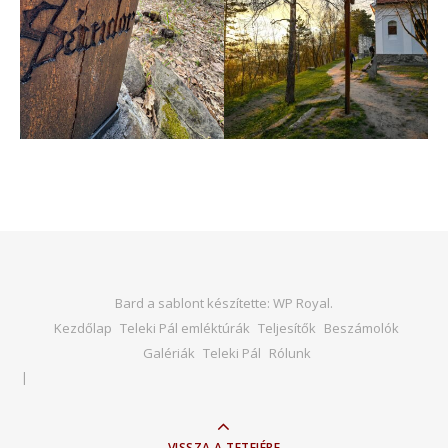
Bard a sablont készítette:
WP Royal
.
Kezdőlap
Teleki Pál emléktúrák
Teljesítők
Beszámolók
Galériák
Teleki Pál
Rólunk
VISSZA A TETEJÉRE