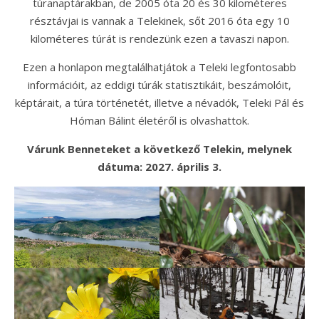
túranaptárakban, de 2005 óta 20 és 30 kilométeres
résztávjai is vannak a Telekinek, sőt 2016 óta egy 10
kilométeres túrát is rendezünk ezen a tavaszi napon.
Ezen a honlapon megtalálhatjátok a Teleki legfontosabb
információit, az eddigi túrák statisztikáit, beszámolóit,
képtárait, a túra történetét, illetve a névadók, Teleki Pál és
Hóman Bálint életéről is olvashattok.
Várunk Benneteket a következő Telekin, melynek
dátuma: 2027. április 3.