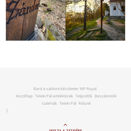
Bard a sablont készítette:
WP Royal
.
Kezdőlap
Teleki Pál emléktúrák
Teljesítők
Beszámolók
Galériák
Teleki Pál
Rólunk
VISSZA A TETEJÉRE