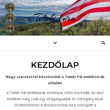
Teleki túra
KEZDŐLAP
Nagy szeretettel köszöntünk a Teleki Pál emléktúrák
oldalán
!
A Teleki Pál emléktúrák története 2000 óta íródik. Az első
években még csak egy Drégelypalánk és Zebegény közti
50 kilométeres transzbörzsönyi túra szerepelt a