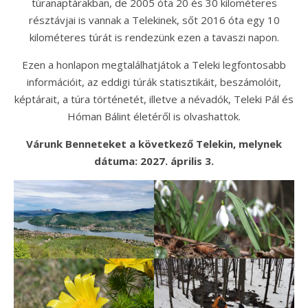
túranaptárakban, de 2005 óta 20 és 30 kilométeres
résztávjai is vannak a Telekinek, sőt 2016 óta egy 10
kilométeres túrát is rendezünk ezen a tavaszi napon.
Ezen a honlapon megtalálhatjátok a Teleki legfontosabb
információit, az eddigi túrák statisztikáit, beszámolóit,
képtárait, a túra történetét, illetve a névadók, Teleki Pál és
Hóman Bálint életéről is olvashattok.
Várunk Benneteket a következő Telekin, melynek
dátuma: 2027. április 3.