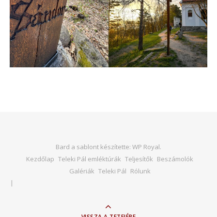
Bard a sablont készítette:
WP Royal
.
Kezdőlap
Teleki Pál emléktúrák
Teljesítők
Beszámolók
Galériák
Teleki Pál
Rólunk
VISSZA A TETEJÉRE