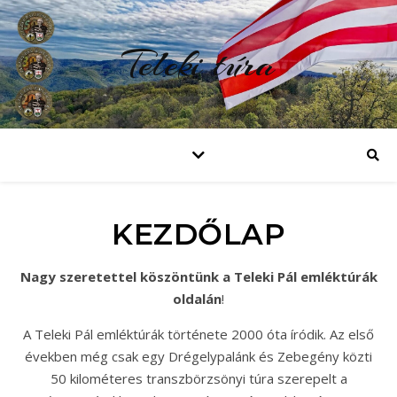
Teleki túra
KEZDŐLAP
Nagy szeretettel köszöntünk a Teleki Pál emléktúrák
oldalán
!
A Teleki Pál emléktúrák története 2000 óta íródik. Az első
években még csak egy Drégelypalánk és Zebegény közti
50 kilométeres transzbörzsönyi túra szerepelt a