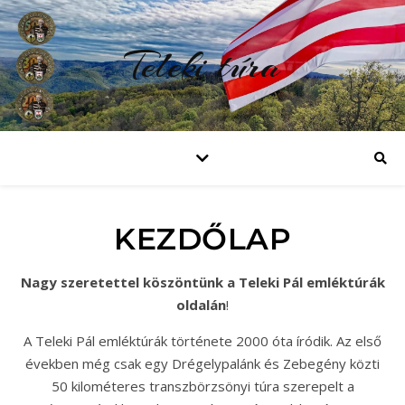
Teleki túra
KEZDŐLAP
Nagy szeretettel köszöntünk a Teleki Pál emléktúrák
oldalán
!
A Teleki Pál emléktúrák története 2000 óta íródik. Az első
években még csak egy Drégelypalánk és Zebegény közti
50 kilométeres transzbörzsönyi túra szerepelt a