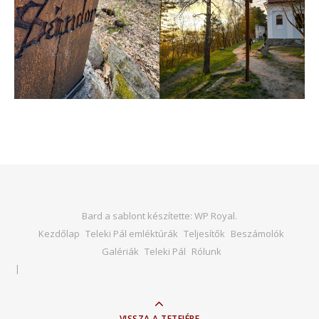
Bard a sablont készítette:
WP Royal
.
Kezdőlap
Teleki Pál emléktúrák
Teljesítők
Beszámolók
Galériák
Teleki Pál
Rólunk
VISSZA A TETEJÉRE