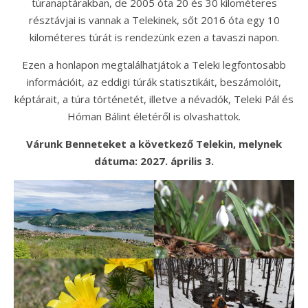
túranaptárakban, de 2005 óta 20 és 30 kilométeres
résztávjai is vannak a Telekinek, sőt 2016 óta egy 10
kilométeres túrát is rendezünk ezen a tavaszi napon.
Ezen a honlapon megtalálhatjátok a Teleki legfontosabb
információit, az eddigi túrák statisztikáit, beszámolóit,
képtárait, a túra történetét, illetve a névadók, Teleki Pál és
Hóman Bálint életéről is olvashattok.
Várunk Benneteket a következő Telekin, melynek
dátuma: 2027. április 3.