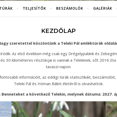
KTÚRÁK
TELJESÍTŐK
BESZÁMOLÓK
GALÉRIÁK
KEZDŐLAP
agy szeretettel köszöntünk a Teleki Pál emléktúrák oldalá
 íródik. Az első években még csak egy Drégelypalánk és Zebegén
és 30 kilométeres résztávjai is vannak a Telekinek, sőt 2016 óta
tavaszi napon.
ntosabb információit, az eddigi túrák statisztikáit, beszámolóit, 
Teleki Pál és Hóman Bálint életéről is olvashattok.
 Benneteket a következő Telekin, melynek dátuma: 2027. ápr