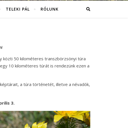
TELEKI PÁL
RÓLUNK
n
!
y közti 50 kilométeres transzbörzsönyi túra
 egy 10 kilométeres túrát is rendezünk ezen a
képtárait, a túra történetét, illetve a névadók,
ilis 3.