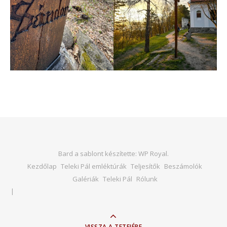
Bard a sablont készítette:
WP Royal
.
Kezdőlap
Teleki Pál emléktúrák
Teljesítők
Beszámolók
Galériák
Teleki Pál
Rólunk
VISSZA A TETEJÉRE