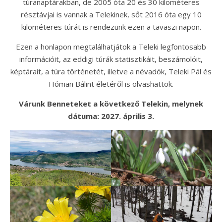
túranaptárakban, de 2005 óta 20 és 30 kilométeres
résztávjai is vannak a Telekinek, sőt 2016 óta egy 10
kilométeres túrát is rendezünk ezen a tavaszi napon.
Ezen a honlapon megtalálhatjátok a Teleki legfontosabb
információit, az eddigi túrák statisztikáit, beszámolóit,
képtárait, a túra történetét, illetve a névadók, Teleki Pál és
Hóman Bálint életéről is olvashattok.
Várunk Benneteket a következő Telekin, melynek
dátuma: 2027. április 3.