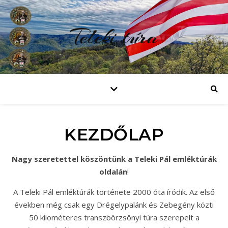
Teleki túra
KEZDŐLAP
Nagy szeretettel köszöntünk a Teleki Pál emléktúrák
oldalán
!
A Teleki Pál emléktúrák története 2000 óta íródik. Az első
években még csak egy Drégelypalánk és Zebegény közti
50 kilométeres transzbörzsönyi túra szerepelt a