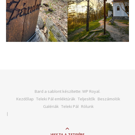
Bard a sablont készítette:
WP Royal
.
Kezdőlap
Teleki Pál emléktúrák
Teljesítők
Beszámolók
Galériák
Teleki Pál
Rólunk
VISSZA A TETEJÉRE