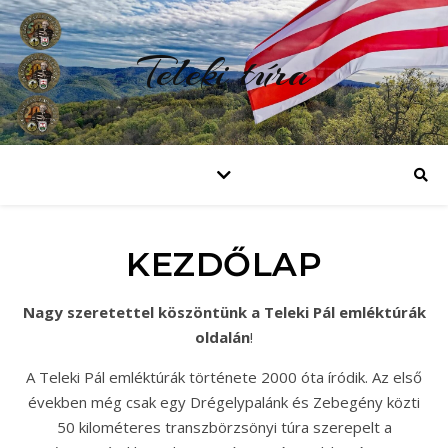
Teleki túra
KEZDŐLAP
Nagy szeretettel köszöntünk a Teleki Pál emléktúrák
oldalán
!
A Teleki Pál emléktúrák története 2000 óta íródik. Az első
években még csak egy Drégelypalánk és Zebegény közti
50 kilométeres transzbörzsönyi túra szerepelt a