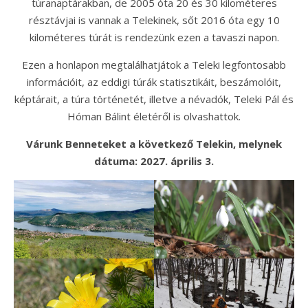
túranaptárakban, de 2005 óta 20 és 30 kilométeres
résztávjai is vannak a Telekinek, sőt 2016 óta egy 10
kilométeres túrát is rendezünk ezen a tavaszi napon.
Ezen a honlapon megtalálhatjátok a Teleki legfontosabb
információit, az eddigi túrák statisztikáit, beszámolóit,
képtárait, a túra történetét, illetve a névadók, Teleki Pál és
Hóman Bálint életéről is olvashattok.
Várunk Benneteket a következő Telekin, melynek
dátuma: 2027. április 3.