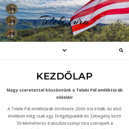
Teleki túra
KEZDŐLAP
Nagy szeretettel köszöntünk a Teleki Pál emléktúrák
oldalán
!
A Teleki Pál emléktúrák története 2000 óta íródik. Az első
években még csak egy Drégelypalánk és Zebegény közti
50 kilométeres transzbörzsönyi túra szerepelt a