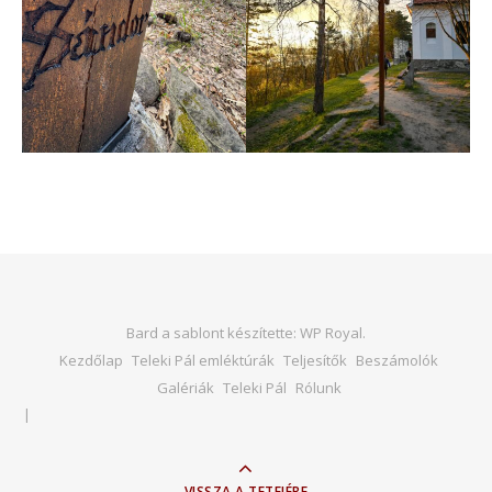
Bard a sablont készítette:
WP Royal
.
Kezdőlap
Teleki Pál emléktúrák
Teljesítők
Beszámolók
Galériák
Teleki Pál
Rólunk
VISSZA A TETEJÉRE