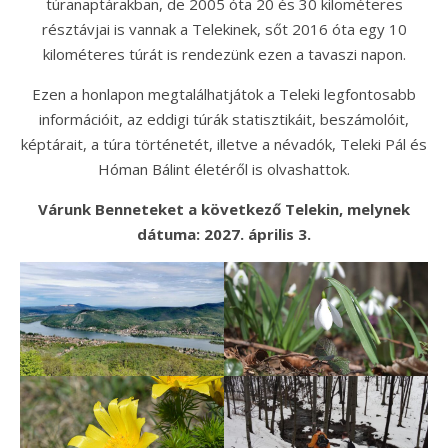
túranaptárakban, de 2005 óta 20 és 30 kilométeres
résztávjai is vannak a Telekinek, sőt 2016 óta egy 10
kilométeres túrát is rendezünk ezen a tavaszi napon.
Ezen a honlapon megtalálhatjátok a Teleki legfontosabb
információit, az eddigi túrák statisztikáit, beszámolóit,
képtárait, a túra történetét, illetve a névadók, Teleki Pál és
Hóman Bálint életéről is olvashattok.
Várunk Benneteket a következő Telekin, melynek
dátuma: 2027. április 3.