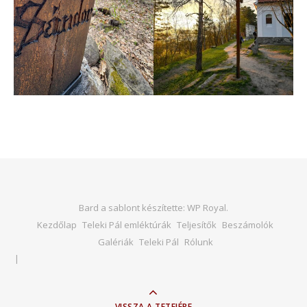
Bard a sablont készítette:
WP Royal
.
Kezdőlap
Teleki Pál emléktúrák
Teljesítők
Beszámolók
Galériák
Teleki Pál
Rólunk
VISSZA A TETEJÉRE