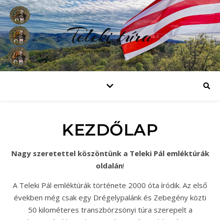
Teleki túra
KEZDŐLAP
Nagy szeretettel köszöntünk a Teleki Pál emléktúrák
oldalán
!
A Teleki Pál emléktúrák története 2000 óta íródik. Az első
években még csak egy Drégelypalánk és Zebegény közti
50 kilométeres transzbörzsönyi túra szerepelt a