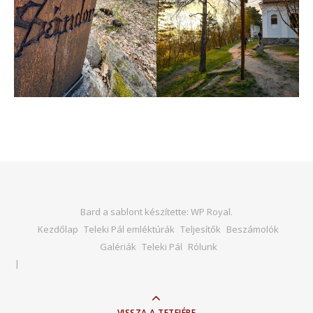
Bard a sablont készítette:
WP Royal
.
Kezdőlap
Teleki Pál emléktúrák
Teljesítők
Beszámolók
Galériák
Teleki Pál
Rólunk
VISSZA A TETEJÉRE