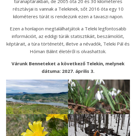
túranaptárakban, de 2005 óta 20 és 30 kilométeres
résztávjai is vannak a Telekinek, sőt 2016 óta egy 10
kilométeres túrát is rendezünk ezen a tavaszi napon.
Ezen a honlapon megtalálhatjátok a Teleki legfontosabb
információit, az eddigi túrák statisztikáit, beszámolóit,
képtárait, a túra történetét, illetve a névadók, Teleki Pál és
Hóman Bálint életéről is olvashattok.
Várunk Benneteket a következő Telekin, melynek
dátuma: 2027. április 3.