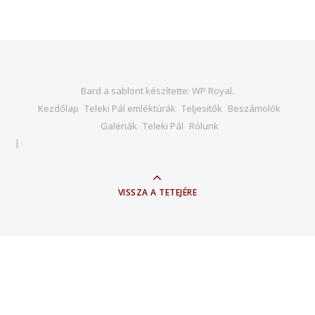
Bard a sablont készítette:
WP Royal
.
Kezdőlap
Teleki Pál emléktúrák
Teljesítők
Beszámolók
Galériák
Teleki Pál
Rólunk
VISSZA A TETEJÉRE