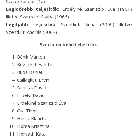
Szabó Sándor (4ó)
Legidősebb teljesítők:
Erdélyiné Szaniszló Éva (1961)
illetve Szaniszló Csaba (1966)
Legifjabb teljesítők:
Szentkuti Anna (2009) illetve
Szentkuti András (2007)
Szintidőn belül teljesítők:
Bénik Márton
Bozsoki Levente
Buda Dániel
Csillagkuti Ervin
Dancsik Dávid
Erdélyi Dávid
Erdélyiné Szaniszló Éva
Gila Tibor
Hercz Klaudia
Homa Krisztina
Horváth Kata