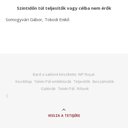
Szintidőn túl teljesítők vagy célba nem érők
Somogyvári Gábor, Tokodi Enikő
Bard a sablont készítette:
WP Royal
.
Kezdőlap
Teleki Pál emléktúrák
Teljesítők
Beszámolók
Galériák
Teleki Pál
Rólunk
VISSZA A TETEJÉRE