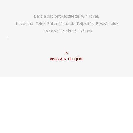
Bard a sablont készítette:
WP Royal
.
Kezdőlap
Teleki Pál emléktúrák
Teljesítők
Beszámolók
Galériák
Teleki Pál
Rólunk
VISSZA A TETEJÉRE